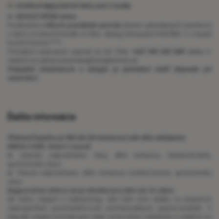
5- chodové degustačné menu pre 2 osoby
►
DEGUSTAČNÉ menu
Podávame
v dňoch pondelok-piatok
(okrem vyhradených termínov)
v rámci otváracích hodín vo fine- dining reštaurácii POETREE´S v Grand
hoteli Permon****.
Potrebná rezervácia vopred na tel. čísle:
+421 914 330 064
alebo e-
mailom na adrese poetrees@hotelpermon.sk.
Prípadné intolerancie a alergie je potrebné riešiť dopredu pri
rezervácii.
Ďalšie informácie
Platnosť kupónu je 180 dní (6 mesiacov) odo dňa zakúpenia.
DRESS CODE: Smart Casual
► Dámam odporúčame: šaty, dlhé nohavice, blúzku/košeľu,
spoločenskú obuv.
► Pánom odporúčame: dlhé nohavice, košeľu/sveter, spoločenskú
obuv.
Degustačná večera nie je vhodná pre deti do 12 rokov.
Ak máte záujem o babysitting, radi Vám túto službu za doplatok
zabezpečíme prostredníctvom profesionálnych opatrovateliek. V
prípade záujmu kontaktujte naše rezervačné oddelenie e-mailom na