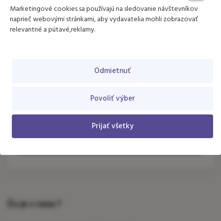
Marketingové cookies sa používajú na sledovanie návštevníkov
naprieč webovými stránkami, aby vydavatelia mohli zobrazovať
relevantné a pútavé,reklamy.
100
€
Cena platí pre
1 poukážku
Odmietnuť
Povoliť výber
Počet poukážok
(min. 1 | max. 10)
Prijať všetky
Objednať
Čo je v cene ?