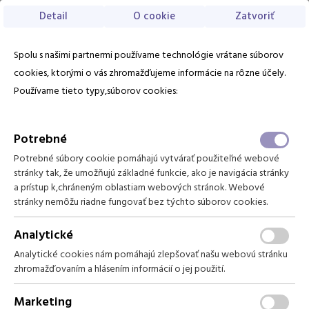
Detail
O cookie
Zatvoriť
Voľba jazyka
Náhľad kupónu
Sk
Spolu s našimi partnermi používame technológie vrátane súborov
EN
PL
1. Darčekové poukážky
2. Osobné údaje
cookies, ktorými o vás zhromažďujeme informácie na rôzne účely.
Používame tieto typy,súborov cookies:
Domov
Unikátne 5-chodové degustačné menu
pre 2 osoby v POETREE´S restaurant
Balíčky
Potrebné
Grand hotela Permon****
Potrebné súbory cookie pomáhajú vytvárať použiteľné webové
Izby
stránky tak, že umožňujú základné funkcie, ako je navigácia stránky
a prístup k,chráneným oblastiam webových stránok. Webové
Darčekové poukážky
stránky nemôžu riadne fungovať bez týchto súborov cookies.
Analytické
Analytické cookies nám pomáhajú zlepšovať našu webovú stránku
zhromažďovaním a hlásením informácií o jej použití.
Marketing